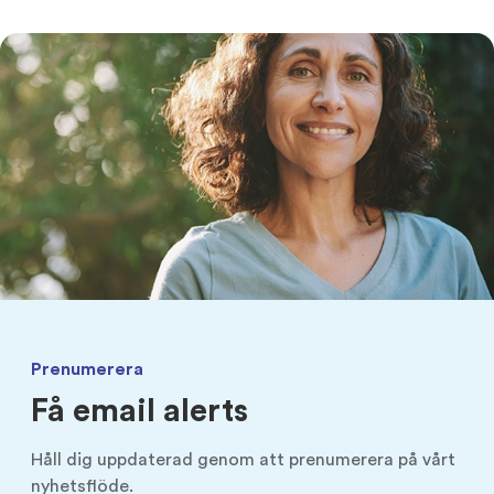
Analytiker
Riktad nyemission sep 2020
Certified Adviser
Nyemission maj 2019
Emissioner
Börsintroduktion 2016
Bolagsstyrning
Prenumerera
Få email alerts
Håll dig uppdaterad genom att prenumerera på vårt
nyhetsflöde.