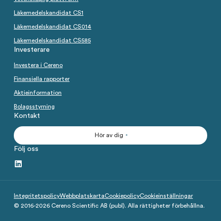
Läkemedelskandidat CS1
Läkemedelskandidat CS014
Läkemedelskandidat CS585
Investerare
Investera i Cereno
Finansiella rapporter
Aktieinformation
Bolagsstyrning
Kontakt
Hör av dig
Följ oss
Integritetspolicy
Webbplatskarta
Cookiepolicy
Cookieinställningar
© 2016-
2026
Cereno Scientific AB (publ). Alla rättigheter förbehållna.