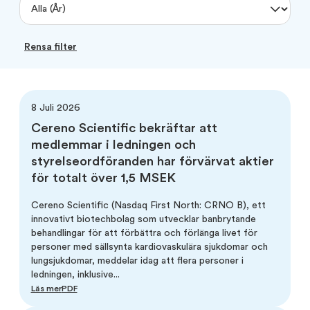
Analytiker
Riktad nyemission sep 2020
Certified Adviser
Nyemission maj 2019
Rensa filter
Emissioner
Börsintroduktion 2016
Bolagsstyrning
8 Juli 2026
Cereno Scientific bekräftar att
medlemmar i ledningen och
styrelseordföranden har förvärvat aktier
för totalt över 1,5 MSEK
Cereno Scientific (Nasdaq First North: CRNO B), ett
innovativt biotechbolag som utvecklar banbrytande
behandlingar för att förbättra och förlänga livet för
personer med sällsynta kardiovaskulära sjukdomar och
lungsjukdomar, meddelar idag att flera personer i
ledningen, inklusive...
Läs mer
PDF