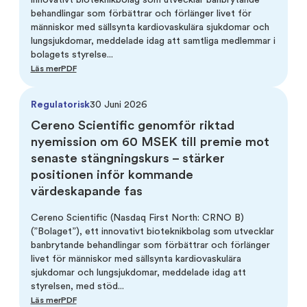
innovativt bioteknikbolag som utvecklar banbrytande
behandlingar som förbättrar och förlänger livet för
människor med sällsynta kardiovaskulära sjukdomar och
lungsjukdomar, meddelade idag att samtliga medlemmar i
bolagets styrelse...
Läs mer
PDF
Regulatorisk
30 Juni 2026
Cereno Scientific genomför riktad
nyemission om 60 MSEK till premie mot
senaste stängningskurs – stärker
positionen inför kommande
värdeskapande fas
Cereno Scientific (Nasdaq First North: CRNO B)
(”Bolaget”), ett innovativt bioteknikbolag som utvecklar
banbrytande behandlingar som förbättrar och förlänger
livet för människor med sällsynta kardiovaskulära
sjukdomar och lungsjukdomar, meddelade idag att
styrelsen, med stöd...
Läs mer
PDF