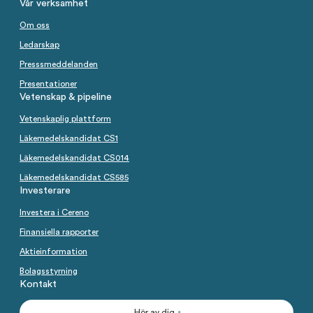
Vår verksamhet
Om oss
Ledarskap
Presssmeddelanden
Presentationer
Vetenskap & pipeline
Vetenskaplig plattform
Läkemedelskandidat CS1
Läkemedelskandidat CS014
Läkemedelskandidat CS585
Investerare
Investera i Cereno
Finansiella rapporter
Aktieinformation
Bolagsstyrning
Kontakt
Hör av dig