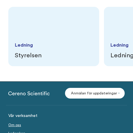
Ledning
Ledning
Styrelsen
Lednin
Läs mer
Läs mer
Anmälan för uppdateringar
Vår verksamhet
Om oss