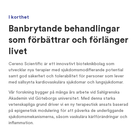
Analytiker
Riktad nyemission sep 2020
I korthet
Certified Adviser
Nyemission maj 2019
Banbrytande behandlingar
Emissioner
Börsintroduktion 2016
som förbättrar och förlänger
Bolagsstyrning
livet
Cereno Scientific är ett innovativt bioteknikbolag som
utvecklar nya terapier med sjukdomsmodifierande potential
samt god säkerhet och tolerabilitet för personer som lever
med sällsynta kardiovaskulära sjukdomar och lungsjukdomar.
Vår forskning bygger på många års arbete vid Sahlgrenska
Akademin vid Göteborgs universitet. Med denna starka
vetenskapliga grund driver vi en ny terapeutisk ansats baserad
på epigenetisk modulering för att påverka de underliggande
sjukdomsmekanismerna, såsom vaskulära kärlförändringar och
inflammation.